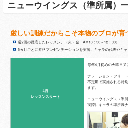
ニューウイングス（準所属）
厳しい訓練だからこそ本物のプロが育
週2回の徹底したレッスン。（火・金 AM10：30～12：30）
>
6ヵ月ごとに昇格プレゼンテーションを実施。キャラの代表やキ
>
毎年4月初めの火曜日又
ナレーション・フリー
不定期で実施される特
ます。
4月
レッスンスタート
ニューウイングス（準
実際にキャラの準所属