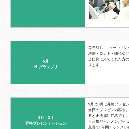
毎年6月にニューウィング
演劇・コント・朗読な
当日見に来てくれた方の
6月
ります。
N1グランプリ
9月と3月に昇格プレゼ
当日のプレゼン内容や
ると正所属に昇格です
9月・3月
不合格だったメンバー
昇格プレゼンテーション
最長で3年間チャンスが