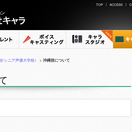
TOP
ACCESS
C
ント
ボイスキャスティング
キャラ スタジオ
キャ
校/シニア声優大学校）
>
沖縄校について
て