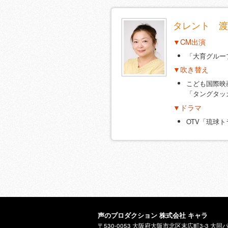
タレント 渡
▼CM出演
「大育グルー
▼吹き替え
こども国際映画
「タングタッ
▼ドラマ
OTV「琉球ト
声のプロダクション 株式会社 キャラ
〒530-0053 大阪府大阪市北区末広町3-3 大同