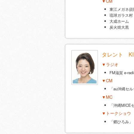
▼CM
東江メガネ(
琉球ガラス村
大成ホーム
炭火焼大黒
タレント KI
▼ラジオ
FM滋賀 e-radio
▼CM
「au沖縄セ
▼MC
「沖縄MIC
▼トークショウ
「郷ひろみ」