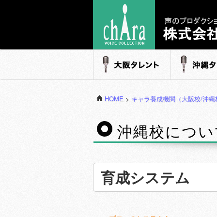
声のプロダクション - 株式会社キャラ
大阪タレント
沖縄タレ
HOME
>
キャラ養成機関（大阪校/沖縄
沖縄校につい
育成システム