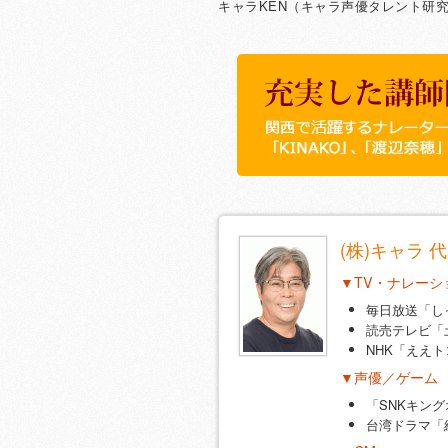
キャラKEN（キャラ声優タレント研
充実した講師陣！
関西で中村するナレーター「島よしの
寧に本気で指導!!
(株)キャラ
▼TV・ナレーシ
毎日放送「し
読売テレビ「
NHK「ええト
▼声優／ゲーム
「SNKキン
台湾ドラマ「