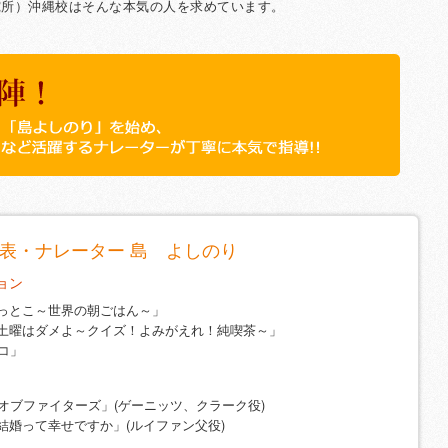
究所）沖縄校はそんな本気の人を求めています。
り」を始め、「中村一枚」、「鉄太郎」など、中村するナレーターが丁
 代表・ナレーター 島 よしのり
ョン
っとこ～世界の朝ごはん～」
土曜はダメよ～クイズ！よみがえれ！純喫茶～」
コ」
グオブファイターズ」(ゲーニッツ、クラーク役)
結婚って幸せですか」(ルイファン父役)