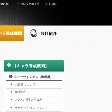
ONTACT
PRIVACY POLICY
SITE MAP
ラ養成機関
会社紹介
【キャラ養成機関】
>
ニューウイングス（準所属）
>
大阪校について
>
資料請求
>
レッスン見学お申込み
>
オーディションについて