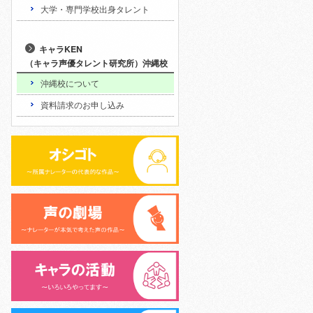
>
大学・専門学校出身タレント
>
キャラKEN
（キャラ声優タレント研究所）沖縄校
>
沖縄校について
>
資料請求のお申し込み
>