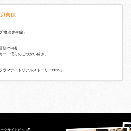
辺奈穂
プ/魔法先生編」
祭in沖縄
カー 僕らのこづかい稼ぎ」
ラウマナイトリアルストーリー2019」
パークサイドビル 3F