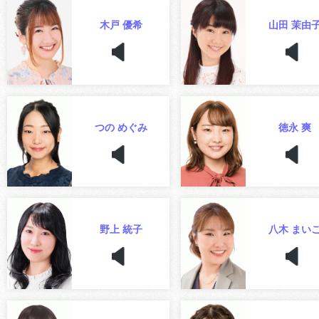
木戸 優希
山田 茉由
つの めぐみ
徳永 爽
野上 統子
八木 まい