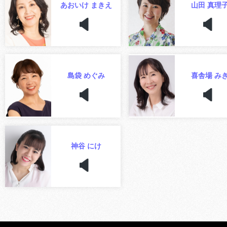
あおいけ まきえ
山田 真理
島袋 めぐみ
喜舎場 み
神谷 にけ