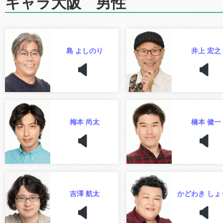
キャラ大阪 男性
島 よしのり
井上 宏之
梅本 尚太
橋本 健一
吉澤 航太
かどわき しょ