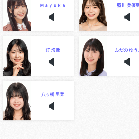
Ｍａｙｕｋａ
藍川 美優
灯 海優
ふだの ゆう
八ッ橋 里菜