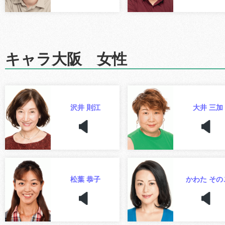
キャラ大阪 女性
沢井 則江
大井 三加
松葉 恭子
かわた その