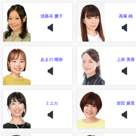
淡路谷 慶子
高塚 純
あまの 晴奈
上林 美香
ミユカ
岩田 麻里