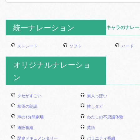
統一ナレーション
キャラのナレー
ストレート
ソフト
ハード
オリジナルナレーショ
ン
クセがすごい
素人っぽい
希望の朗読
推しタビ
声の1分間劇場
わたしの不思議体験
通販番組
英語
歴史ドキュメンタリー
バラエティ番組