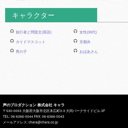
キャラクター
旅行者と問題文(英語)
女性(30代)
ガイドマスコット
京都弁
男の子
おばあさん
声のプロダクション 株式会社 キャラ
〒530-0053 大阪府大阪市北区末広町3-3 大同パークサイドビル 3F
TEL: 06-6366-0044 FAX: 06-6366-0043
メールアドレス: chara@chara.co.jp