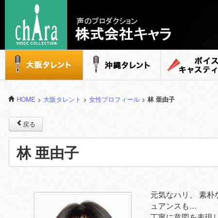
声のプロダクション - 株式会社キャラ
大阪タレント
沖縄タレント
ボイスキャステ
HOME
>
大阪タレント
>
女性プロフィール
>
林 亜由子
戻る
林 亜由子
元気なハリ、 素朴
ュアンスも…
丁寧に意図を表現