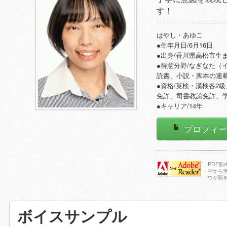
す！
はやし・あゆこ
●生年月日/6月16日
●出身/香川県高松市生
●得意分野/なぎなた（
読書、小説・脚本の連
●資格/英検・漢検各2
免許、司書教諭免許、
●キャリア/14年
プロフィ
PDF
社から
ウが開
Adobe Reader
をダウンロー
ドする
ボイスサンプル