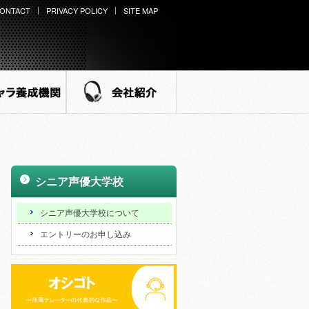
ONTACT
PRIVACY POLICY
SITE MAP
ラ養成機関
会社紹介
シニア声優大学校
>
シニア声優大学校について
>
エントリーのお申し込み
>