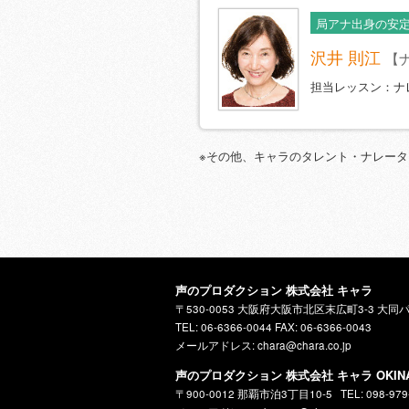
局アナ出身の安
沢井 則江
【
担当レッスン：ナ
※その他、キャラのタレント・ナレー
声のプロダクション 株式会社 キャラ
〒530-0053 大阪府大阪市北区末広町3-3 大同
TEL: 06-6366-0044 FAX: 06-6366-0043
メールアドレス: chara@chara.co.jp
声のプロダクション 株式会社 キャラ OKIN
〒900-0012 那覇市泊3丁目10-5
TEL: 098-979