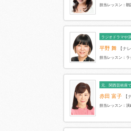
担当レッスン：朗
ラジオドラマや
平野 舞
【ナ
担当レッスン：ラ
元、関西芸術座
赤田 富子
【
担当レッスン：演