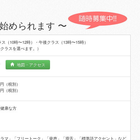
始められます 〜
随時募集中!!
ス（10時〜12時）・午後クラス（13時〜15時）
のクラスを選べます。）
場
地図・アクセス
00円（税別）
0円（税別）
で健康な方
ドラマ」「フリートーク」「発声」「滑舌」「標準語アクセント」など