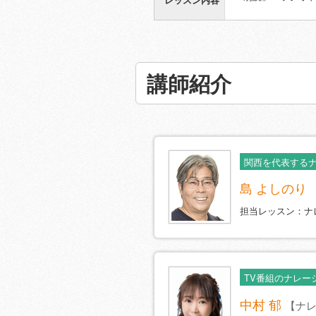
講師紹介
関西を代表するナ
島 よしのり
担当レッスン：ナ
TV番組のナレー
中村 郁
【ナ