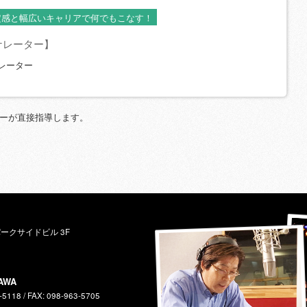
定感と幅広いキャリアで何でもこなす！
ナレーター】
レーター
ターが直接指導します。
パークサイドビル 3F
AWA
-5118 / FAX: 098-963-5705