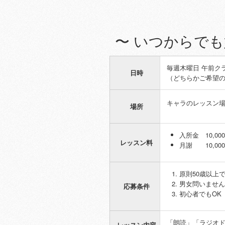
〜 いつからでも
毎週木曜日 午前クラ
日時
（どちらかご希望
キャラのレッスン
場所
入所金 10,0
レッスン料
月謝 10,00
原則50歳以上
男女問いません
応募条件
初心者でもOK
「朗読」「ラジオ
レッスン内容