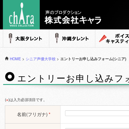
声のプロダクション - 株式会社キャラ
大阪タレント
沖縄タレント
ボイスキャステ
HOME
>
シニア声優大学校
>
エントリーお申し込みフォーム(シニア)
エントリーお申し込みフォ
(
※
)は入力必須項目です。
名前(フリガナ)
*