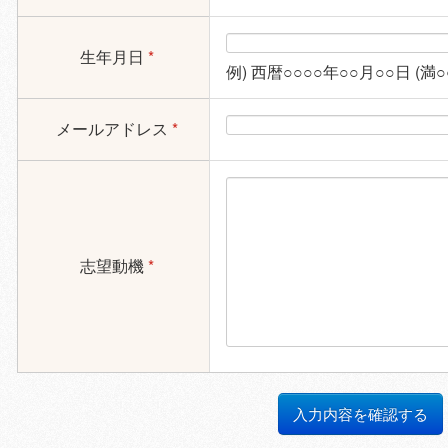
生年月日
*
例) 西暦○○○○年○○月○○日 (満○
メールアドレス
*
志望動機
*