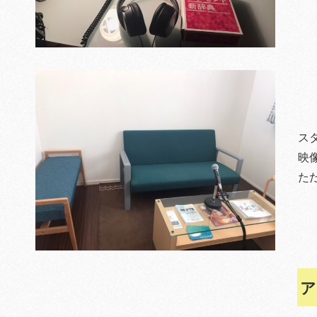
ス
映
た
ア