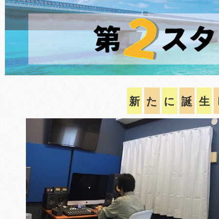
新
た
に
誕
生