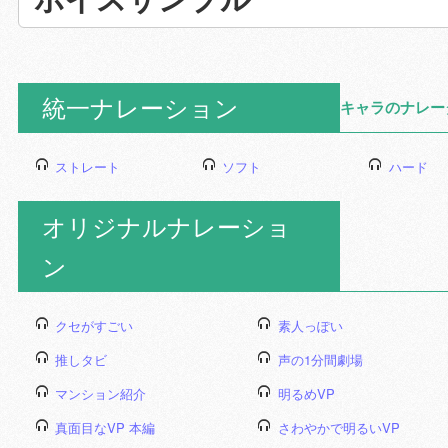
統一ナレーション
キャラのナレー
ストレート
ソフト
ハード
オリジナルナレーショ
ン
クセがすごい
素人っぽい
推しタビ
声の1分間劇場
マンション紹介
明るめVP
真面目なVP 本編
さわやかで明るいVP