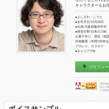
キャラクターもお
●よしざわ・こうた
●生年月日/10月25日
●出身/大阪府藤井寺市
●得意分野/日本の刀剣
お菓子作り、歴史（戦
洋画鑑賞（年間150本
プロレス、カラオケ
●キャリア/7年
プロフィ
PDF
社から
ウが開
Adobe Reader
をダウンロー
ドする
ボイスサンプル