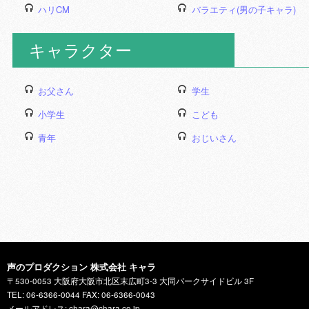
ハリCM
バラエティ(男の子キャラ)
キャラクター
お父さん
学生
小学生
こども
青年
おじいさん
声のプロダクション 株式会社 キャラ
〒530-0053 大阪府大阪市北区末広町3-3 大同パークサイドビル 3F
TEL: 06-6366-0044 FAX: 06-6366-0043
メールアドレス: chara@chara.co.jp