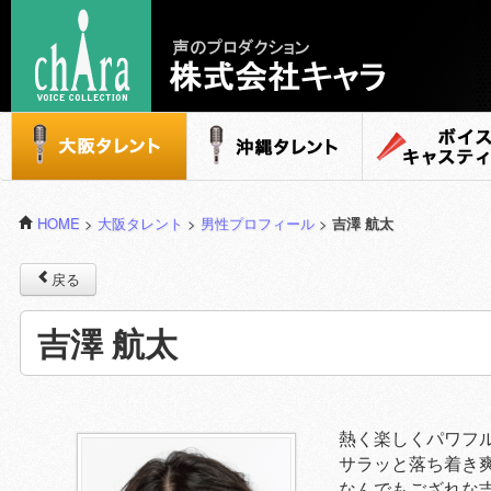
声のプロダクション - 株式会社キャラ
大阪タレント
沖縄タレント
ボイスキャステ
HOME
>
大阪タレント
>
男性プロフィール
>
吉澤 航太
戻る
吉澤 航太
熱く楽しくパワフ
サラッと落ち着き
なんでもござれな