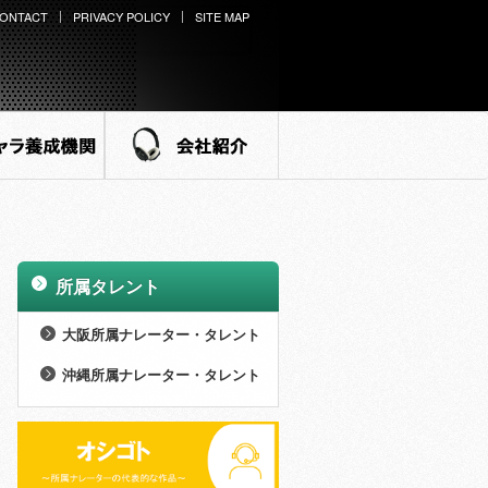
ONTACT
PRIVACY POLICY
SITE MAP
ラ養成機関
会社紹介
所属タレント
>
大阪所属ナレーター・タレント
>
男性 (27名)
沖縄所属ナレーター・タレント
>
>
女性 (73名)
男性 (8名)
>
NEW WINGS (14名)
>
女性 (21名)
>
外様倶楽部 (15名)
>
NEW WINGS (7名)