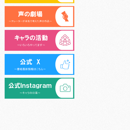
>
シニア声優大学校 (6名)
>
外様倶楽部 (9名)
>
>
キャラキッズ (10名)
>