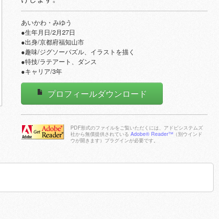
あいかわ・みゆう
●生年月日/2月27日
●出身/京都府福知山市
●趣味/ジグソーパズル、イラストを描く
●特技/ラテアート、ダンス
●キャリア/3年
プロフィールダウンロード
PDF形式のファイルをご覧いただくには、アドビシステムズ
社から無償提供されている
Adobe® Reader™
（別ウインド
ウが開きます）プラグインが必要です。
Adobe Reader
をダウンロー
ドする