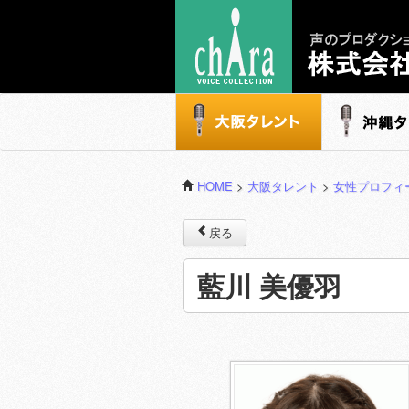
声のプロダクション - 株式会社キャラ
大阪タレント
沖縄タレ
HOME
>
大阪タレント
>
女性プロフィ
戻る
藍川 美優羽