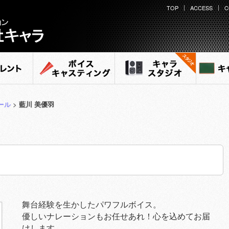
TOP
ACCESS
C
ント
ボイスキャスティング
キャラ スタジオ
キャ
ール
>
藍川 美優羽
舞台経験を生かしたパワフルボイス。
優しいナレーションもお任せあれ！心を込めてお届
けします。