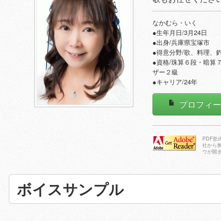
なかむら・いく
●生年月日/3月24日
●出身/兵庫県宝塚市
●得意分野/歌、料理、
●資格/珠算６段・暗算
ザー２級
●キャリア/24年
プロフィ
PDF
社から
ウが開
Adobe Reader
をダウンロー
ドする
ボイスサンプル