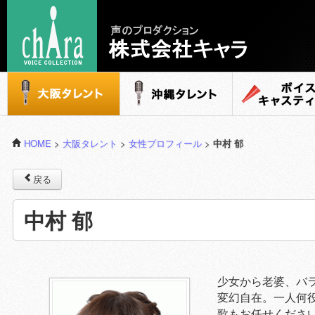
声のプロダクション - 株式会社キャラ
大阪タレント
沖縄タレント
ボイスキャステ
HOME
>
大阪タレント
>
女性プロフィール
>
中村 郁
戻る
中村 郁
少女から老婆、バ
変幻自在。一人何
歌もお任せくださ