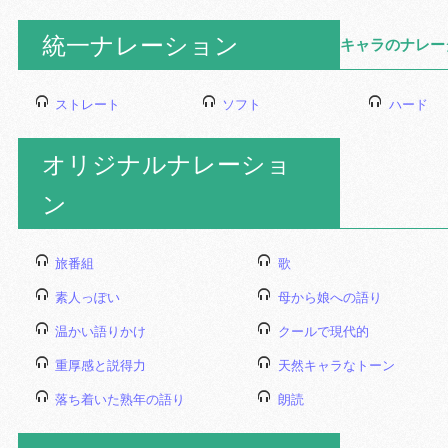
統一ナレーション
キャラのナレー
ストレート
ソフト
ハード
オリジナルナレーショ
ン
旅番組
歌
素人っぽい
母から娘への語り
温かい語りかけ
クールで現代的
重厚感と説得力
天然キャラなトーン
落ち着いた熟年の語り
朗読