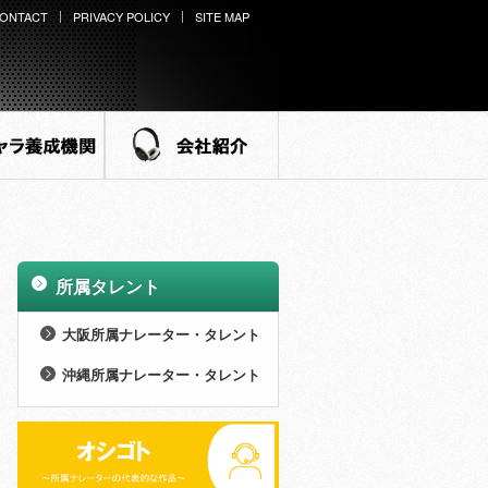
ONTACT
PRIVACY POLICY
SITE MAP
ラ養成機関
会社紹介
所属タレント
>
大阪所属ナレーター・タレント
>
男性 (27名)
沖縄所属ナレーター・タレント
>
>
女性 (73名)
男性 (8名)
>
NEW WINGS (14名)
>
女性 (21名)
>
外様倶楽部 (15名)
>
NEW WINGS (7名)