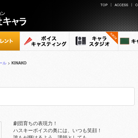
TOP
ACCESS
C
ント
ボイスキャスティング
キャラ スタジオ
キャ
ール
>
KINAKO
劇団育ちの表現力！
ハスキーボイスの奥には、いつも笑顔！
誰もが輝けるよう、講師としても、