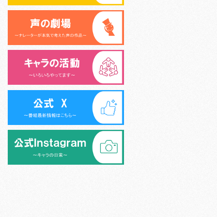
>
シニア声優大学校 (6名)
>
外様倶楽部 (9名)
>
>
キャラキッズ (10名)
>