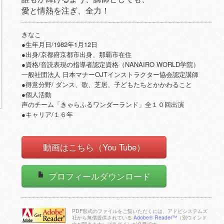
愛と情熱を注ぎ、全力！
きなこ
●生年月日/1982年1月12日
●出身/京都府京都市出身、那覇市在住
●資格/音読表現の指導者認定資格（NANAIRO WORLD学院）
一般社団法人 日本マナーOJTインストラクター協会認定講師
●得意分野/ ダンス、歌、芝居、子どもたちとかかわること
●個人活動
声のチーム「きゃらふるワンダーランド」全１０回出演
●キャリア/１６年
動画はこちら（You Tube）
プロフィールダウンロード
PDF形式のファイルをご覧いただくには、アドビシステムズ
社から無償提供されている
Adobe® Reader™
（別ウインド
ウが開きます）プラグインが必要です。