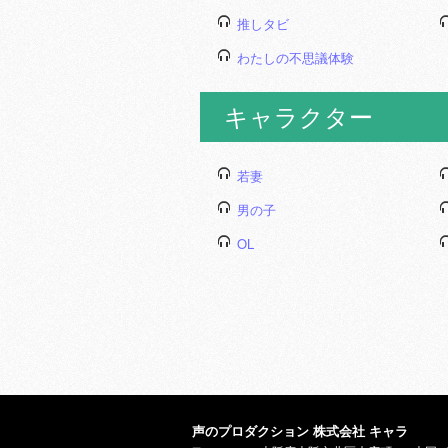
推しタビ
わたしの不思議体験
キャラクター
若妻
男の子
OL
声のプロダクション 株式会社 キャラ