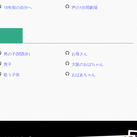
15年前の自分へ
声の1分間劇場
男の子(関西弁)
お母さん
男子
大阪のおばちゃん
歌う子供
おばあちゃん