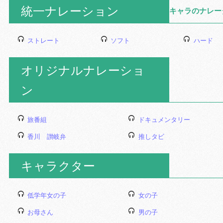
統一ナレーション
キャラのナレー
ストレート
ソフト
ハード
オリジナルナレーショ
ン
旅番組
ドキュメンタリー
香川 讃岐弁
推しタビ
キャラクター
低学年女の子
女の子
お母さん
男の子