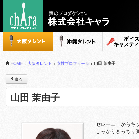
声のプロダクション - 株式会社キャラ
大阪タレント
沖縄タレント
ボイスキャステ
HOME
>
大阪タレント
>
女性プロフィール
>
山田 茉由子
戻る
山田 茉由子
セレモニーからキ
しっかりきっちり