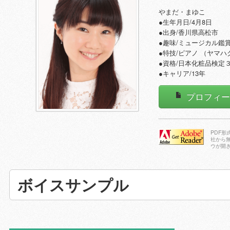
やまだ・まゆこ
●生年月日/4月8日
●出身/香川県高松市
●趣味/ミュージカル鑑
●特技/ピアノ （ヤマ
●資格/日本化粧品検定
●キャリア/13年
プロフィ
PDF
社から
ウが開
Adobe Reader
をダウンロー
ドする
ボイスサンプル