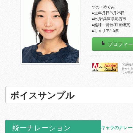
つの・めぐみ
●生年月日/6月25日
●出身/兵庫県明石市
●趣味・特技/映画鑑賞
●キャリア/10年
プロフィ
PDF
社から
ウが開
Adobe Reader
をダウンロー
ドする
ボイスサンプル
統一ナレーション
キャラのナレー