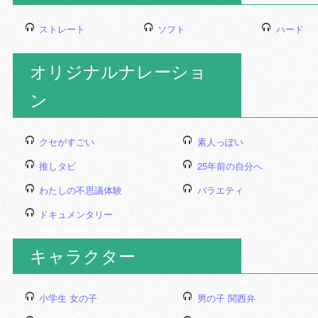
ストレート
ソフト
ハード
オリジナルナレーショ
ン
クセがすごい
素人っぽい
推しタビ
25年前の自分へ
わたしの不思議体験
バラエティ
ドキュメンタリー
キャラクター
小学生 女の子
男の子 関西弁