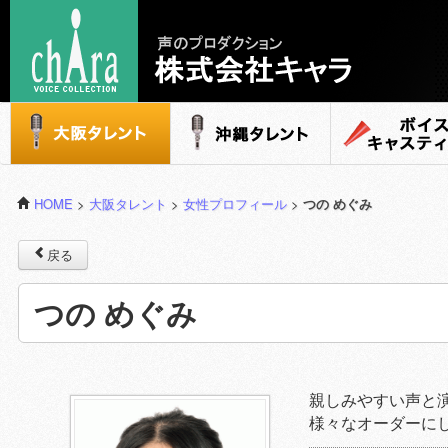
声のプロダクション - 株式会社キャラ
大阪タレント
沖縄タレント
ボイスキャステ
HOME
>
大阪タレント
>
女性プロフィール
>
つの めぐみ
戻る
つの めぐみ
親しみやすい声と
様々なオーダーに