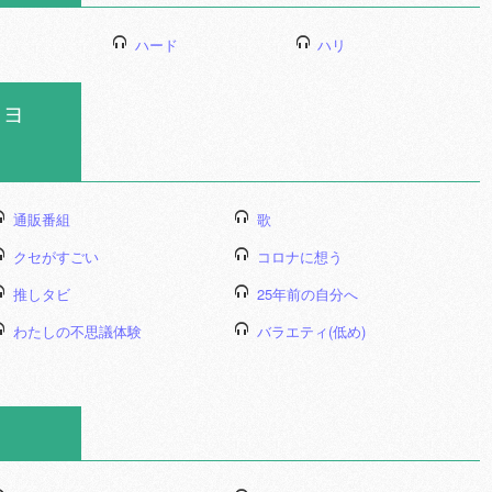
ハード
ハリ
ョ
通販番組
歌
クセがすごい
コロナに想う
推しタビ
25年前の自分へ
わたしの不思議体験
バラエティ(低め)