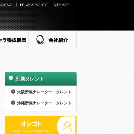
ONTACT
PRIVACY POLICY
SITE MAP
ラ養成機関
会社紹介
所属タレント
>
大阪所属ナレーター・タレント
>
男性 (27名)
沖縄所属ナレーター・タレント
>
>
女性 (73名)
男性 (8名)
>
NEW WINGS (14名)
>
女性 (21名)
>
外様倶楽部 (15名)
>
NEW WINGS (7名)