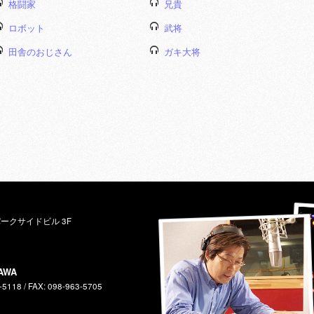
格闘家
兄貴
ロボット
武将
田舎のおじさん
ガキ大将
パークサイドビル 3F
AWA
-5118 / FAX: 098-963-5705