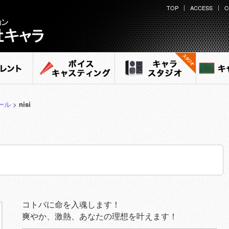
TOP
ACCESS
C
ント
ボイスキャスティング
キャラ スタジオ
キャ
ール
>
nisi
コトバに命を入魂します！
爽やか、激熱、あなたの理想を叶えます！