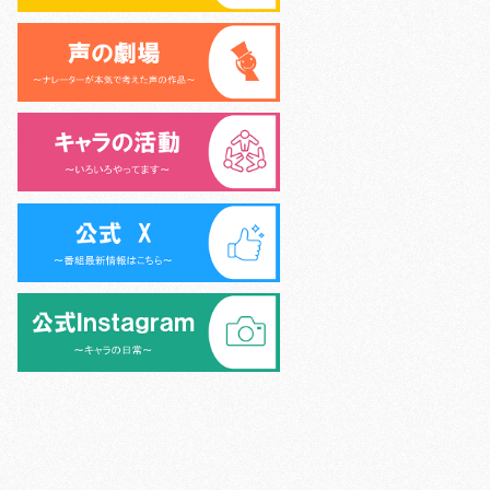
>
シニア声優大学校 (6名)
>
外様倶楽部 (9名)
>
>
キャラキッズ (10名)
>