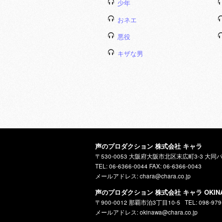
少年
おネエ
悪役
キザな男
声のプロダクション 株式会社 キャラ
〒530-0053 大阪府大阪市北区末広町3-3 大同
TEL: 06-6366-0044 FAX: 06-6366-0043
メールアドレス: chara@chara.co.jp
声のプロダクション 株式会社 キャラ OKIN
〒900-0012 那覇市泊3丁目10-5
TEL: 098-979
メールアドレス: okinawa@chara.co.jp