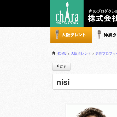
声のプロダクション - 株式会社キャラ
大阪タレント
沖縄タレ
HOME
>
大阪タレント
>
男性プロフィ
戻る
nisi