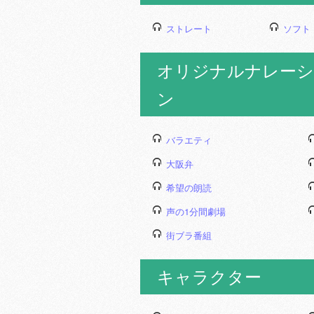
ストレート
ソフト
オリジナルナレーシ
ン
バラエティ
大阪弁
希望の朗読
声の1分間劇場
街ブラ番組
キャラクター