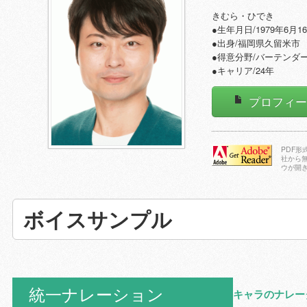
きむら・ひでき
●生年月日/1979年6月1
●出身/福岡県久留米市
●得意分野/バーテンダ
●キャリア/24年
プロフィ
PDF
社から
ウが開
Adobe Reader
をダウンロー
ドする
ボイスサンプル
統一ナレーション
キャラのナレー