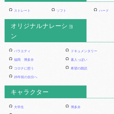
ストレート
ソフト
ハード
オリジナルナレーショ
ン
バラエティ
ドキュメンタリー
福岡 博多弁
素人っぽい
コロナに想う
希望の朗読
25年前の自分へ
キャラクター
大学生
博多弁