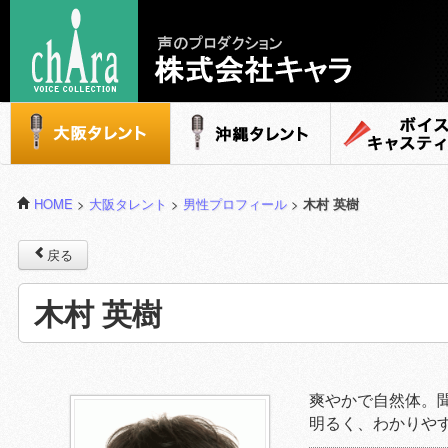
声のプロダクション - 株式会社キャラ
大阪タレント
沖縄タレント
ボイスキャステ
HOME
>
大阪タレント
>
男性プロフィール
>
木村 英樹
戻る
木村 英樹
爽やかで自然体。
明るく、わかりや