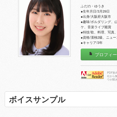
ふだの・ゆうき
●生年月日/3月29日
●出身/大阪府大阪市
●趣味/ボルダリング、山
ケ、音楽ライブ鑑賞
●特技/歌、料理、写真
●資格/漢検2級、ニュー
●キャリア/3年
プロフィ
PDF
社から
ウが開
Adobe Reader
をダウンロー
ドする
ボイスサンプル