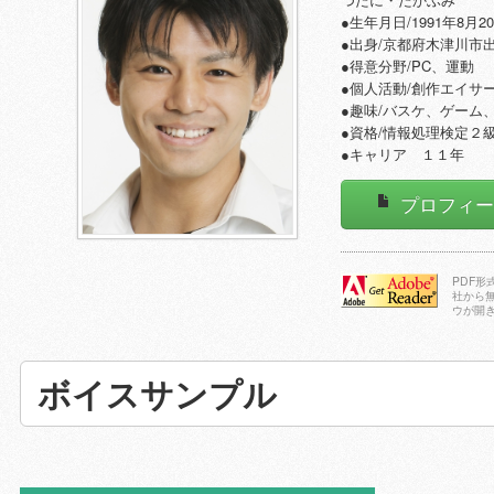
●生年月日/1991年8月2
●出身/京都府木津川市
●得意分野/PC、運動
●個人活動/創作エイサ
●趣味/バスケ、ゲーム
●資格/情報処理検定２
●キャリア １１年
プロフィ
PDF
社から
ウが開
Adobe Reader
をダウンロー
ドする
ボイスサンプル