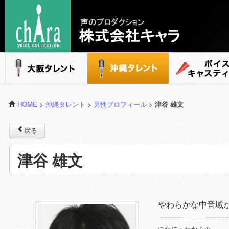
声のプロダクション - 株式会社キャラ
大阪タレント
沖縄タレント
ボイスキャステ
HOME
>
沖縄タレント
>
男性プロフィール
>
津谷 雄文
戻る
津谷 雄文
やわらかな中音域
つたに・たかふみ