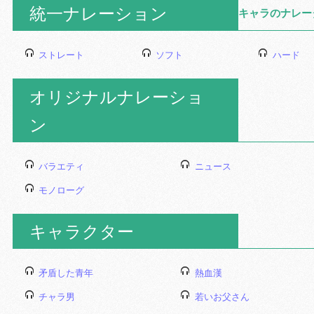
統一ナレーション
キャラのナレー
ストレート
ソフト
ハード
オリジナルナレーショ
ン
バラエティ
ニュース
モノローグ
キャラクター
矛盾した青年
熱血漢
チャラ男
若いお父さん