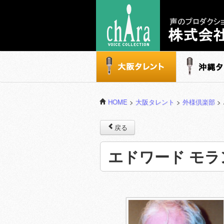
声のプロダクション - 株式会社キャラ
大阪タレント
沖縄タレ
HOME
>
大阪タレント
>
外様倶楽部
>
戻る
エドワード モラ