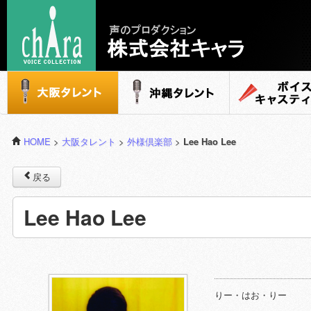
声のプロダクション - 株式会社キャラ
大阪タレント
沖縄タレント
ボイスキャステ
HOME
>
大阪タレント
>
外様倶楽部
>
Lee Hao Lee
戻る
Lee Hao Lee
りー・はお・りー