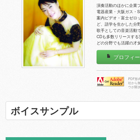
演奏活動のほかに企業
電器産業・大阪ガス・S
案内ビデオ・富士ゼロッ
ど、語学を生かした分
歌手としての音楽活動
CDも多数リリースす
どの分野でも活躍の才
プロフィ
PDF
社から
ウが開
Adobe Reader
をダウンロー
ドする
ボイスサンプル