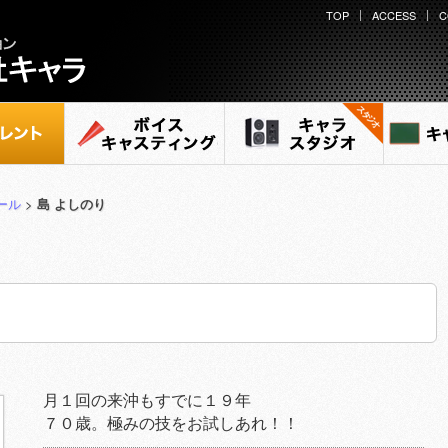
TOP
ACCESS
C
ント
ボイスキャスティング
キャラ スタジオ
キャ
ール
>
島 よしのり
月１回の来沖もすでに１９年
７０歳。極みの技をお試しあれ！！