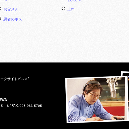
お父さん
上司
悪者のボス
パークサイドビル 3F
AWA
-5118 / FAX: 098-963-5705