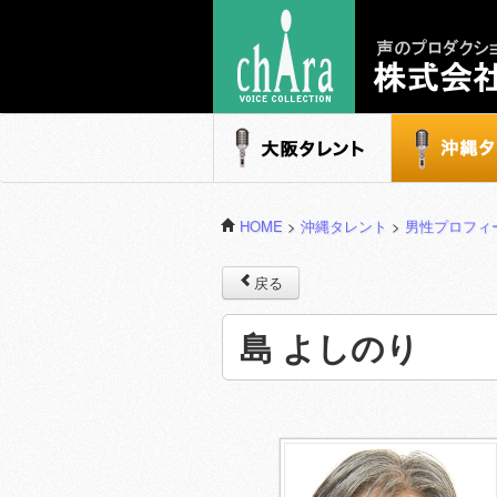
声のプロダクション - 株式会社キャラ
大阪タレント
沖縄タレ
HOME
>
沖縄タレント
>
男性プロフィ
戻る
島 よしのり