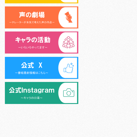
>
シニア声優大学校 (6名)
>
外様倶楽部 (9名)
>
>
キャラキッズ (10名)
>