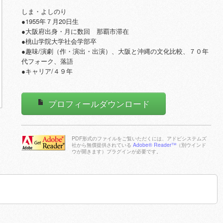
しま・よしのり
●1955年７月20日生
●大阪府出身・月に数回 那覇市滞在
●桃山学院大学社会学部卒
●趣味/演劇（作・演出・出演）、大阪と沖縄の文化比較、７０年
代フォーク、落語
●キャリア/４９年
プロフィールダウンロード
PDF形式のファイルをご覧いただくには、アドビシステムズ
社から無償提供されている
Adobe® Reader™
（別ウインド
ウが開きます）プラグインが必要です。
Adobe Reader
をダウンロー
ドする