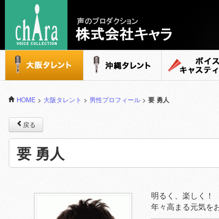
声のプロダクション - 株式会社キャラ
大阪タレント
沖縄タレント
ボイスキャステ
HOME
>
大阪タレント
>
男性プロフィール
>
要 勇人
戻る
要 勇人
明るく、楽しく！
年々高まる元気を