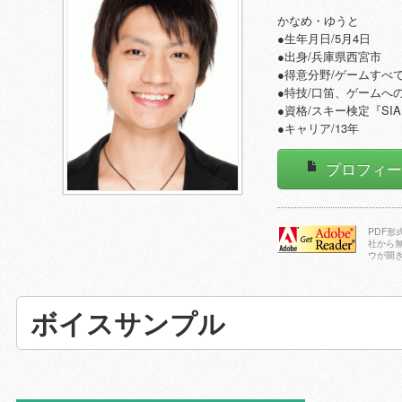
かなめ・ゆうと
●生年月日/5月4日
●出身/兵庫県西宮市
●得意分野/ゲームすべ
●特技/口笛、ゲームへ
●資格/スキー検定『SI
●キャリア/13年
プロフィ
PDF
社から
ウが開
Adobe Reader
をダウンロー
ドする
ボイスサンプル