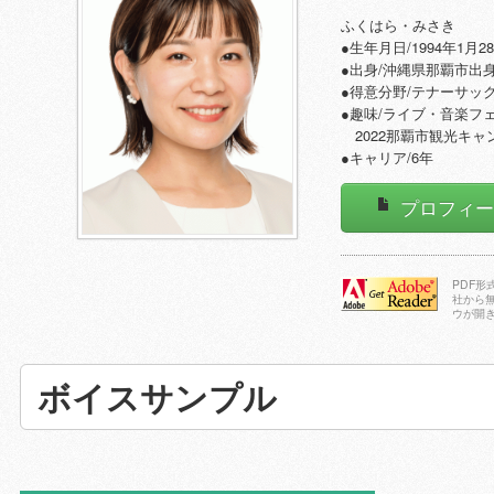
ふくはら・みさき
●生年月日/1994年1月2
●出身/沖縄県那覇市出
●得意分野/テナーサッ
●趣味/ライブ・音楽フ
2022那覇市観光キャ
●キャリア/6年
プロフィ
PDF
社から
ウが開
Adobe Reader
をダウンロー
ドする
ボイスサンプル