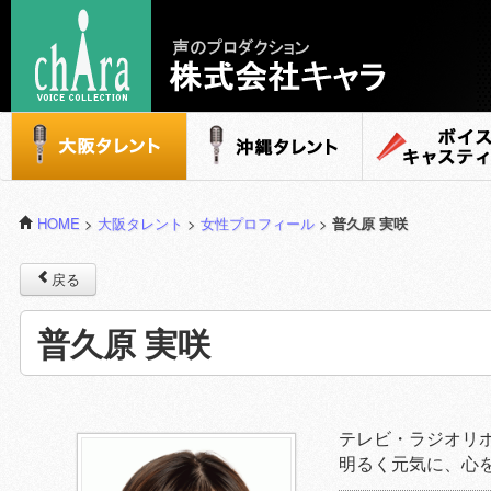
声のプロダクション - 株式会社キャラ
大阪タレント
沖縄タレント
ボイスキャステ
HOME
>
大阪タレント
>
女性プロフィール
>
普久原 実咲
戻る
普久原 実咲
テレビ・ラジオリ
明るく元気に、心