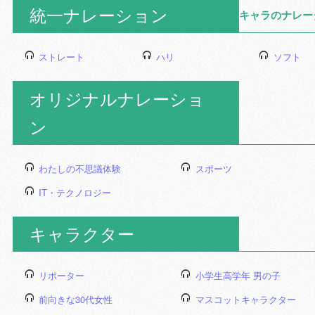
統一ナレーション
キャラのナレー
ストレート
ハリ
ソフト
オリジナルナレーショ
ン
わたしの不思議体験
スポーツ
IT・テクノロジー
キャラクター
リポーター
小学生高学年 男の子
前向きな30代女性
マスコットキャラクター