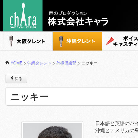
声のプロダクション - 株式会社キャラ
大阪タレント
沖縄タレント
ボイスキャステ
HOME
>
沖縄タレント
>
外様倶楽部
>
ニッキー
戻る
ニッキー
日本語と英語のバ
沖縄とアメリカの