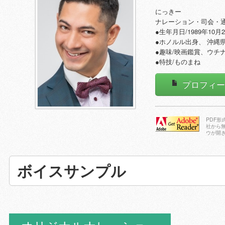
にっきー
ナレーション・司会・通
●生年月日/1989年10月
●ホノルル出身、 沖縄
●趣味/映画鑑賞、ウチ
●特技/ものまね
プロフィ
PDF
社から
ウが開
Adobe Reader
をダウンロー
ドする
ボイスサンプル