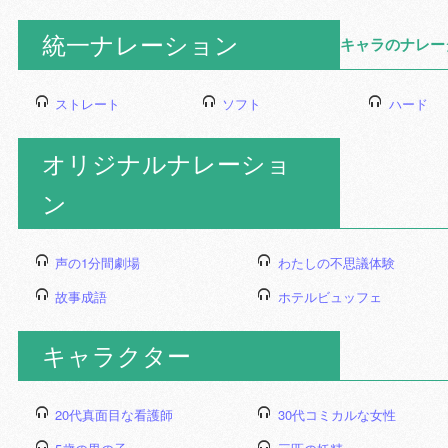
統一ナレーション
キャラのナレー
ストレート
ソフト
ハード
オリジナルナレーショ
ン
声の1分間劇場
わたしの不思議体験
故事成語
ホテルビュッフェ
キャラクター
20代真面目な看護師
30代コミカルな女性