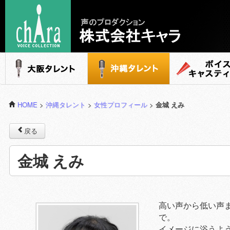
声のプロダクション - 株式会社キャラ
大阪タレント
沖縄タレント
ボイスキャステ
HOME
>
沖縄タレント
>
女性プロフィール
>
金城 えみ
戻る
金城 えみ
高い声から低い声
で。
イメージに浴うよう