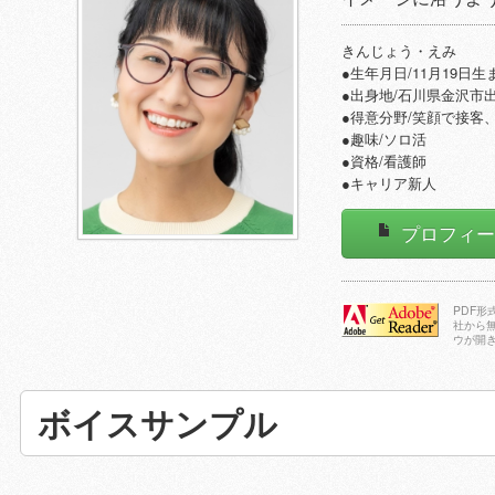
きんじょう・えみ
●生年月日/11月19日生
●出身地/石川県金沢市
●得意分野/笑顔で接客
●趣味/ソロ活
●資格/看護師
●キャリア新人
プロフィ
PDF
社から
ウが開
Adobe Reader
をダウンロー
ドする
ボイスサンプル