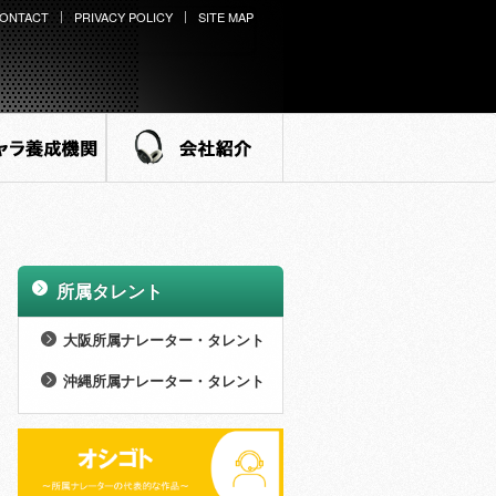
ONTACT
PRIVACY POLICY
SITE MAP
ラ養成機関
会社紹介
所属タレント
>
大阪所属ナレーター・タレント
>
男性 (27名)
沖縄所属ナレーター・タレント
>
>
女性 (73名)
男性 (8名)
>
NEW WINGS (14名)
>
女性 (21名)
>
外様倶楽部 (15名)
>
NEW WINGS (7名)