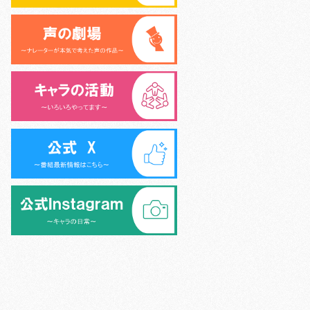
>
シニア声優大学校 (6名)
>
外様倶楽部 (9名)
>
>
キャラキッズ (10名)
>