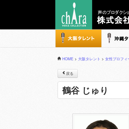
声のプロダクション - 株式会社キャラ
大阪タレント
沖縄タレ
HOME
>
大阪タレント
>
女性プロフィ
戻る
鶴谷 じゅり