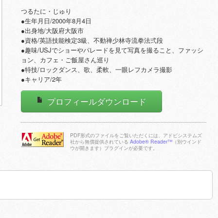
つるたに・じゅり
●生年月日/2000年8月4日
●出身地/大阪府大阪市
●資格/英語技能検定3級、不動禅少林寺流拳法弍段
●趣味/USJでショーやパレードを見て写真を撮ること、ファッシ
ョン、カフェ・ご飯屋さん巡り
●特技/ロックダンス、歌、柔軟、一眼レフカメラ撮影
●キャリア/2年
プロフィールダウンロード
PDF形式のファイルをご覧いただくには、アドビシステムズ
社から無償提供されている
Adobe® Reader™
（別ウインド
ウが開きます）プラグインが必要です。
Adobe Reader
をダウンロー
ドする