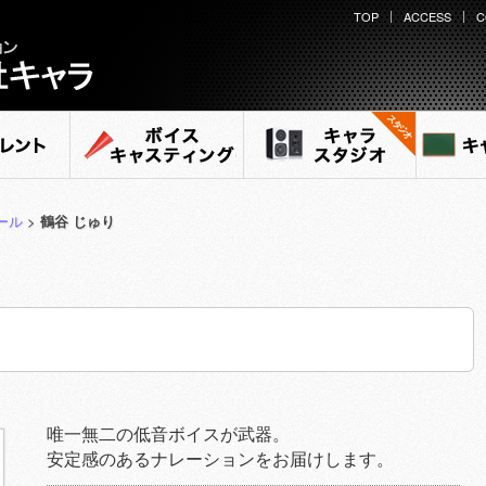
TOP
ACCESS
C
ント
ボイスキャスティング
キャラ スタジオ
キャ
ール
>
鶴谷 じゅり
唯一無二の低音ボイスが武器。
安定感のあるナレーションをお届けします。