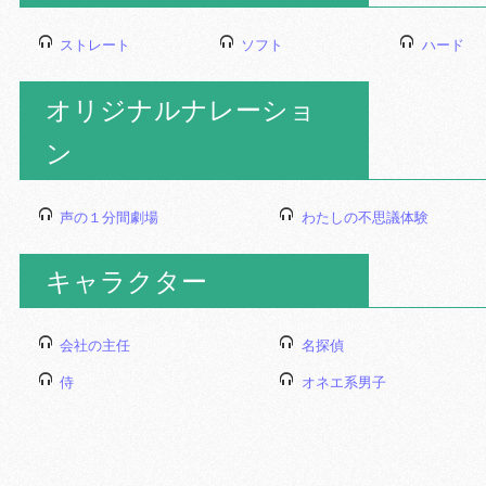
ストレート
ソフト
ハード
オリジナルナレーショ
ン
声の１分間劇場
わたしの不思議体験
キャラクター
会社の主任
名探偵
侍
オネエ系男子