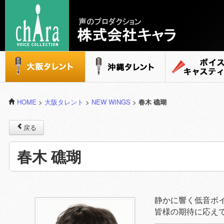
声のプロダクション - 株式会社キャラ
大阪タレント
沖縄タレント
ボイスキャステ
HOME
>
大阪タレント
>
NEW WINGS
>
春木 礁瑚
戻る
春木 礁瑚
静かに響く低音ボ
皆様の期待に応え