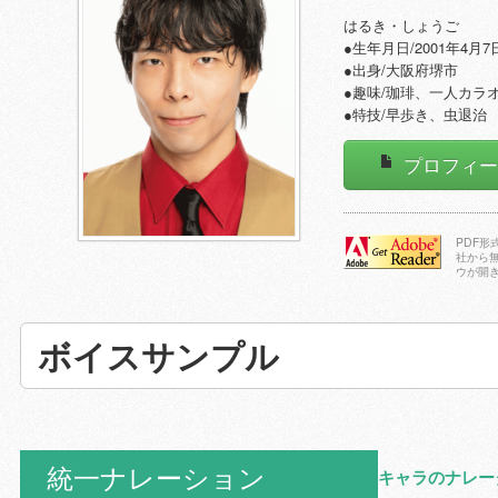
はるき・しょうご
●生年月日/2001年4月7
●出身/大阪府堺市
●趣味/珈琲、一人カラ
●特技/早歩き、虫退治
プロフィ
PDF
社から
ウが開
Adobe Reader
をダウンロー
ドする
ボイスサンプル
統一ナレーション
キャラのナレー