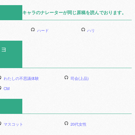
キャラのナレーターが同じ原稿を読んでおります。
ハード
ハリ
ョ
わたしの不思議体験
司会(上品)
CM
マスコット
20代女性