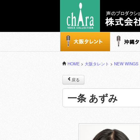
声のプロダクション - 株式会社キャラ
大阪タレント
沖縄タレ
HOME
>
大阪タレント
>
NEW WINGS
戻る
一条 あずみ