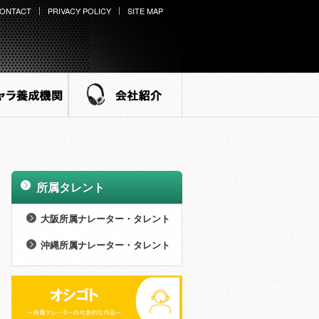
ONTACT
PRIVACY POLICY
SITE MAP
ラ養成機関
会社紹介
所属タレント
>
大阪所属ナレーター・タレント
>
男性 (27名)
沖縄所属ナレーター・タレント
>
>
女性 (73名)
男性 (8名)
>
NEW WINGS (14名)
>
女性 (21名)
>
外様倶楽部 (15名)
>
NEW WINGS (7名)