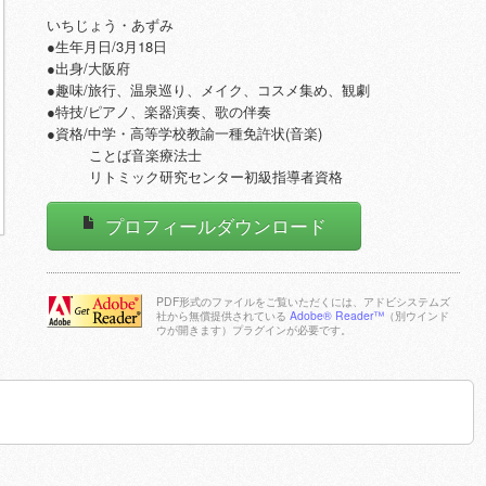
いちじょう・あずみ
●生年月日/3月18日
●出身/大阪府
●趣味/旅行、温泉巡り、メイク、コスメ集め、観劇
●特技/ピアノ、楽器演奏、歌の伴奏
●資格/中学・高等学校教諭一種免許状(音楽)
ことば音楽療法士
リトミック研究センター初級指導者資格
プロフィールダウンロード
PDF形式のファイルをご覧いただくには、アドビシステムズ
社から無償提供されている
Adobe® Reader™
（別ウインド
ウが開きます）プラグインが必要です。
Adobe Reader
をダウンロー
ドする