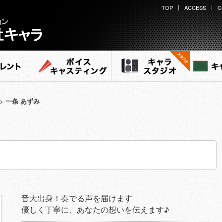
TOP
ACCESS
C
ント
ボイスキャスティング
キャラ スタジオ
キャ
>
一条 あずみ
音大出身！奏でる声を届けます
優しく丁寧に、あなたの想いを伝えます♪