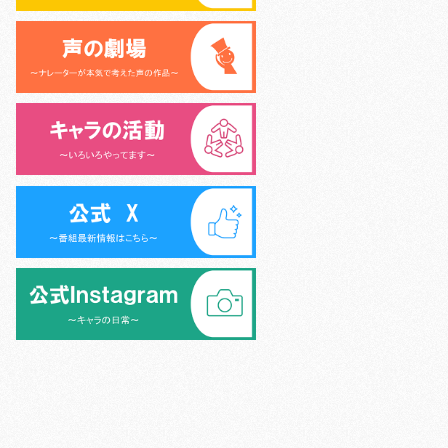
>
シニア声優大学校 (6名)
>
外様倶楽部 (9名)
>
>
キャラキッズ (10名)
>