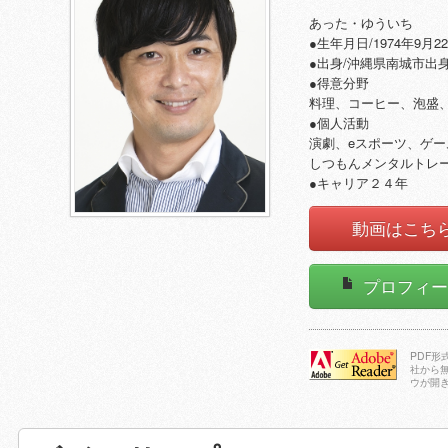
あった・ゆういち
●生年月日/1974年9月2
●出身/沖縄県南城市出
●得意分野
料理、コーヒー、泡盛
●個人活動
演劇、eスポーツ、ゲ
しつもんメンタルトレ
●キャリア２４年
動画はこちら（
プロフィ
PDF
社から
ウが開
Adobe Reader
をダウンロー
ドする