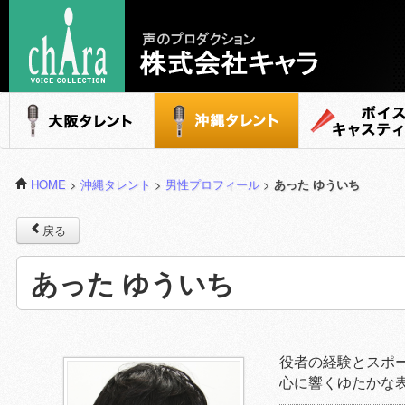
声のプロダクション - 株式会社キャラ
大阪タレント
沖縄タレント
ボイスキャステ
HOME
>
沖縄タレント
>
男性プロフィール
>
あった ゆういち
戻る
あった ゆういち
役者の経験とスポ
心に響くゆたかな