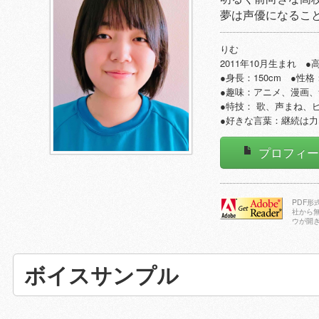
夢は声優になるこ
りむ
2011年10月生まれ 
●身長：150cm ●性
●趣味：アニメ、漫画
●特技： 歌、声まね、
●好きな言葉：継続は力
プロフィ
PDF
社から
ウが開
Adobe Reader
をダウンロー
ドする
ボイスサンプル