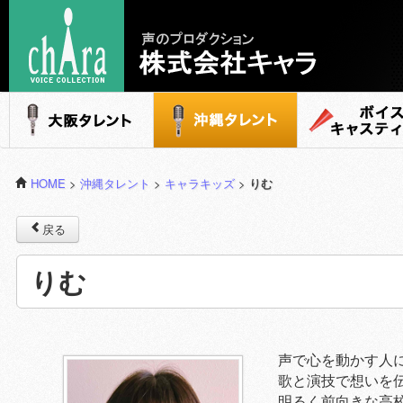
声のプロダクション - 株式会社キャラ
大阪タレント
沖縄タレント
ボイスキャステ
HOME
>
沖縄タレント
>
キャラキッズ
>
りむ
戻る
りむ
声で心を動かす人
歌と演技で想いを
明るく前向きな高