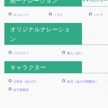
統一ナレーション
キャラのナレー
ストレート
ソフト
ハード
オリジナルナレーショ
ン
バラエティ
素人っぽい
キャラクター
小学生（女の子）
幼児（女の子関西弁）
女子高校生