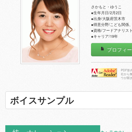
さかもと・ゆうこ
●生年月日/2月2日
●出身/大阪府茨木市
●得意分野/こども関係
●資格/フードアナリス
●キャリア/19年
プロフィ
PDF
社から
ウが開
Adobe Reader
をダウンロー
ドする
ボイスサンプル