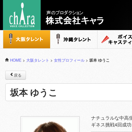
声のプロダクション - 株式会社キャラ
大阪タレント
沖縄タレント
ボイスキャステ
HOME
>
大阪タレント
>
女性プロフィール
>
坂本 ゆうこ
戻る
坂本 ゆうこ
ナチュラルな中高
ギネス挑戦4回成