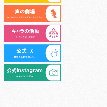
>
シニア声優大学校 (6名)
>
外様倶楽部 (9名)
>
>
キャラキッズ (10名)
>