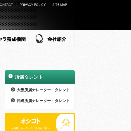
ONTACT
PRIVACY POLICY
SITE MAP
ラ養成機関
会社紹介
所属タレント
>
大阪所属ナレーター・タレント
>
男性 (27名)
沖縄所属ナレーター・タレント
>
>
女性 (73名)
男性 (8名)
>
NEW WINGS (14名)
>
女性 (21名)
>
外様倶楽部 (15名)
>
NEW WINGS (7名)