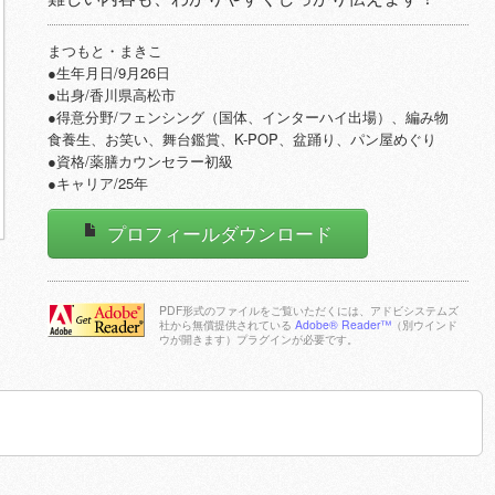
まつもと・まきこ
●生年月日/9月26日
●出身/香川県高松市
●得意分野/フェンシング（国体、インターハイ出場）、編み物
食養生、お笑い、舞台鑑賞、K-POP、盆踊り、パン屋めぐり
●資格/薬膳カウンセラー初級
●キャリア/25年
プロフィールダウンロード
PDF形式のファイルをご覧いただくには、アドビシステムズ
社から無償提供されている
Adobe® Reader™
（別ウインド
ウが開きます）プラグインが必要です。
Adobe Reader
をダウンロー
ドする