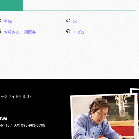
主婦
OL
お母さん 関西弁
マダム
パークサイドビル 3F
AWA
-5118 / FAX: 098-963-5705