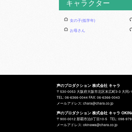
キャラクター
女の子(低学年)
お母さん
声のプロダクション 株式会社 キャラ
〒530-0053 大阪府大阪市北区末広町3-3 大同
TEL: 06-6366-0044 FAX: 06-6366-0043
メールアドレス: chara@chara.co.jp
声のプロダクション 株式会社 キャラ OKIN
〒900-0012 那覇市泊3丁目10-5
TEL: 098-979
メールアドレス: okinawa@chara.co.jp