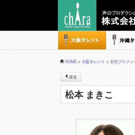
声のプロダクション - 株式会社キャラ
大阪タレント
沖縄タレ
HOME
>
大阪タレント
>
女性プロフィ
戻る
松本 まきこ