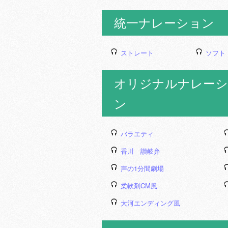
統一ナレーション
ストレート
ソフト
オリジナルナレーシ
ン
バラエティ
香川 讃岐弁
声の1分間劇場
柔軟剤CM風
大河エンディング風