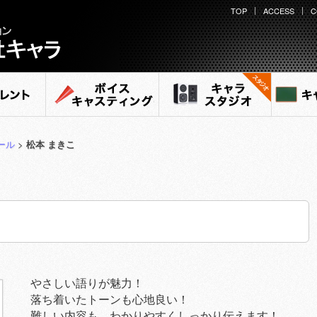
TOP
ACCESS
C
ント
ボイスキャスティング
キャラ スタジオ
キャ
ール
>
松本 まきこ
やさしい語りが魅力！
落ち着いたトーンも心地良い！
難しい内容も、わかりやすくしっかり伝えます！