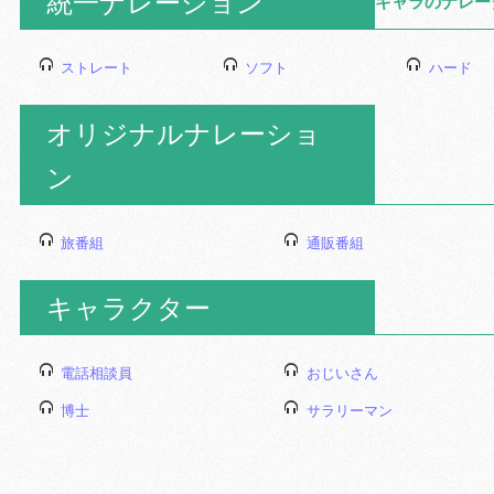
統一ナレーション
キャラのナレー
ストレート
ソフト
ハード
オリジナルナレーショ
ン
旅番組
通販番組
キャラクター
電話相談員
おじいさん
博士
サラリーマン