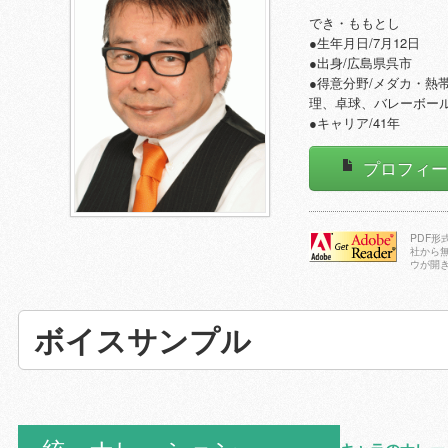
でき・ももとし
●生年月日/7月12日
●出身/広島県呉市
●得意分野/メダカ・熱
理、卓球、バレーボー
●キャリア/41年
プロフィ
PDF
社から
ウが開
Adobe Reader
をダウンロー
ドする
ボイスサンプル