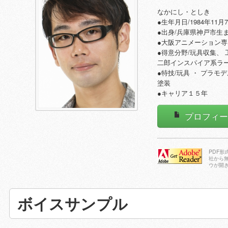
なかにし・としき
●生年月日/1984年11月
●出身/兵庫県神戸市生
●大阪アニメーション
●得意分野/玩具収集、 
二郎インスパイア系ラー
●特技/玩具 ・ プラモ
塗装
●キャリア１５年
プロフィ
PDF
社から
ウが開
Adobe Reader
をダウンロー
ドする
ボイスサンプル