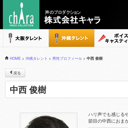
声のプロダクション - 株式会社キャラ
大阪タレント
沖縄タレント
ボイスキャステ
HOME
>
沖縄タレント
>
男性プロフィール
>
中西 俊樹
戻る
中西 俊樹
ハリ声でも感じる
節目の中西におま