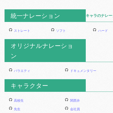
統一ナレーション
キャラのナレー
ストレート
ソフト
ハード
オリジナルナレーショ
ン
バラエティ
ドキュメンタリー
キャラクター
高校生
関西弁
先生
会社員