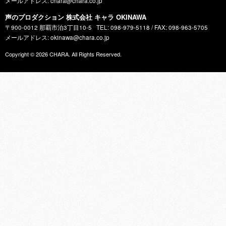
メールアドレス: chara@chara.co.jp
声のプロダクション 株式会社 キャラ OKINAWA
〒900-0012 那覇市泊3丁目10-5
TEL: 098-979-5118 / FAX: 098-963-5705
メールアドレス: okinawa@chara.co.jp
Copyright © 2026
CHARA
. All Rights Reserved.