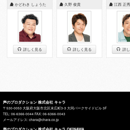
◆
かどわき しょうた
◆
久野 俊貴
◆
江西 正
詳しく見る
詳しく見る
詳し
声のプロダクション 株式会社 キャラ
〒530-0053 大阪府大阪市北区末広町3-3 大同パークサイドビル 3F
TEL: 06-6366-0044 FAX: 06-6366-0043
メールアドレス: chara@chara.co.jp
声のプロダクション 株式会社 キャラ OKINAWA