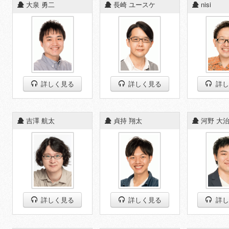
◆
大泉 勇二
◆
長崎 ユースケ
◆
nisi
詳しく見る
詳しく見る
詳し
◆
吉澤 航太
◆
貞持 翔太
◆
河野 大
詳しく見る
詳しく見る
詳し