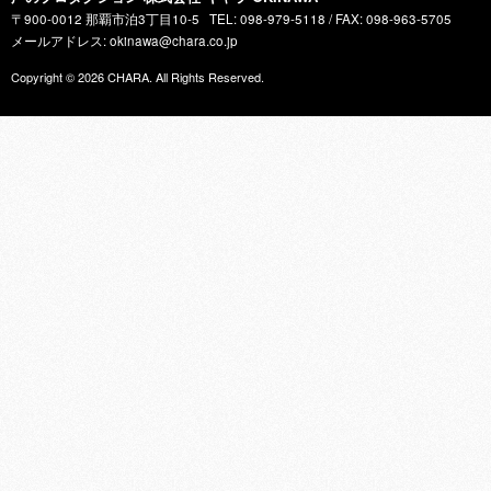
〒900-0012 那覇市泊3丁目10-5
TEL: 098-979-5118 / FAX: 098-963-5705
メールアドレス: okinawa@chara.co.jp
Copyright © 2026
CHARA
. All Rights Reserved.