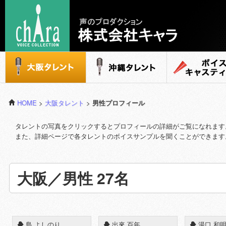
声のプロダクション - 株式会社キャラ
大阪タレント
沖縄タレント
ボイスキャステ
HOME
>
大阪タレント
>
男性プロフィール
タレントの写真をクリックするとプロフィールの詳細がご覧になれます
また、詳細ページで各タレントのボイスサンプルを聞くことができます
大阪／男性
27名
◆
島 よしのり
◆
出來 百年
◆
湯口 和