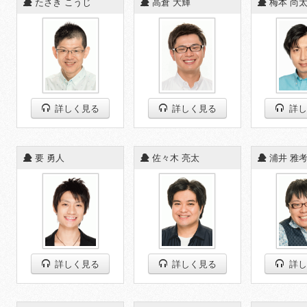
◆
たさき こうじ
◆
高倉 大輝
◆
梅本 尚
詳しく見る
詳しく見る
詳し
◆
要 勇人
◆
佐々木 亮太
◆
浦井 雅
詳しく見る
詳しく見る
詳し