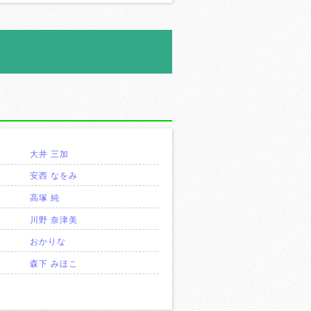
大井 三加
安西 なをみ
高塚 純
川野 奈津美
おかりな
森下 みほこ