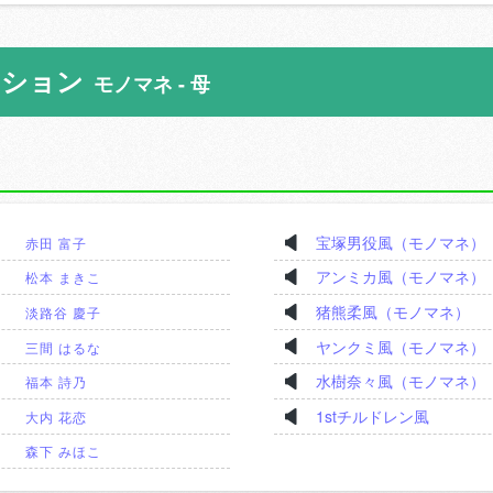
ーション
モノマネ - 母
宝塚男役風（モノマネ）
赤田 富子
アンミカ風（モノマネ）
松本 まきこ
猪熊柔風（モノマネ）
淡路谷 慶子
ヤンクミ風（モノマネ）
三間 はるな
水樹奈々風（モノマネ）
福本 詩乃
1stチルドレン風
大内 花恋
森下 みほこ