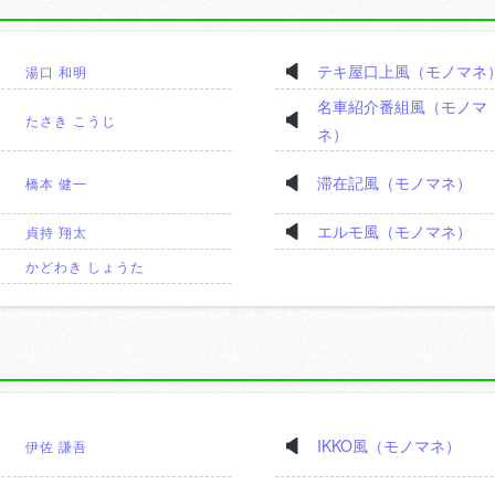
テキ屋口上風（モノマネ
湯口 和明
名車紹介番組風（モノマ
たさき こうじ
ネ）
滞在記風（モノマネ）
橋本 健一
エルモ風（モノマネ）
貞持 翔太
かどわき しょうた
IKKO風（モノマネ）
伊佐 謙吾