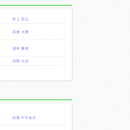
）
井上 宏之
高倉 大輝
浦井 雅考
河野 大治
比嘉 やすあき