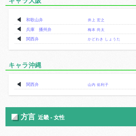
キャラ大阪
和歌山弁
井上 宏之
兵庫 播州弁
梅本 尚太
関西弁
かどわき しょうた
キャラ沖縄
関西弁
山内 佑利子
方言
近畿 - 女性