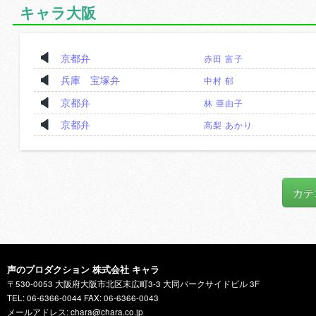
キャラ大阪
京都弁
赤田 富子
兵庫 宝塚弁
中村 郁
京都弁
林 亜由子
京都弁
高梨 あかり
カテ
声のプロダクション 株式会社 キャラ
〒530-0053 大阪府大阪市北区末広町3-3 大同パークサイドビル 3F
TEL: 06-6366-0044 FAX: 06-6366-0043
メールアドレス: chara@chara.co.jp