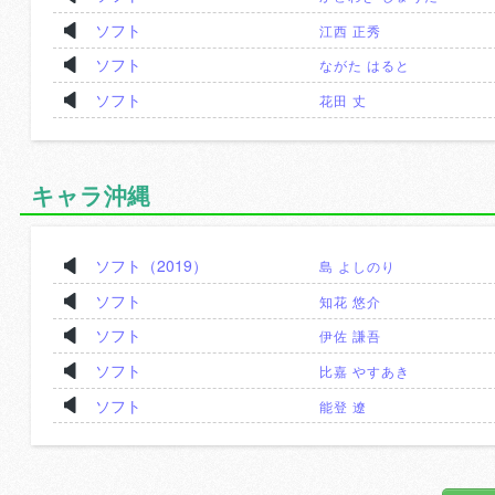
ソフト
江西 正秀
ソフト
ながた はると
ソフト
花田 丈
キャラ沖縄
ソフト（2019）
島 よしのり
ソフト
知花 悠介
ソフト
伊佐 謙吾
ソフト
比嘉 やすあき
ソフト
能登 遼