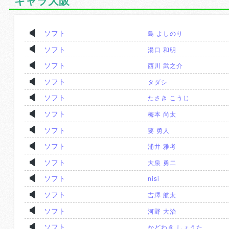
キャラ大阪
ソフト
島 よしのり
ソフト
湯口 和明
ソフト
西川 武之介
ソフト
タダシ
ソフト
たさき こうじ
ソフト
梅本 尚太
ソフト
要 勇人
ソフト
浦井 雅考
ソフト
大泉 勇二
ソフト
nisi
ソフト
吉澤 航太
ソフト
河野 大治
ソフト
かどわき しょうた