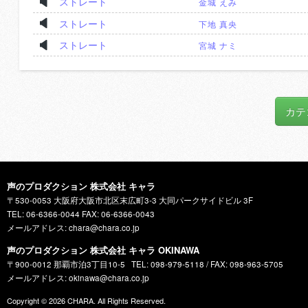
ストレート
金城 えみ
ストレート
下地 真央
ストレート
宮城 ナミ
カテ
声のプロダクション 株式会社 キャラ
〒530-0053 大阪府大阪市北区末広町3-3 大同パークサイドビル 3F
TEL: 06-6366-0044 FAX: 06-6366-0043
メールアドレス: chara@chara.co.jp
声のプロダクション 株式会社 キャラ OKINAWA
〒900-0012 那覇市泊3丁目10-5
TEL: 098-979-5118 / FAX: 098-963-5705
メールアドレス: okinawa@chara.co.jp
Copyright © 2026
CHARA
. All Rights Reserved.