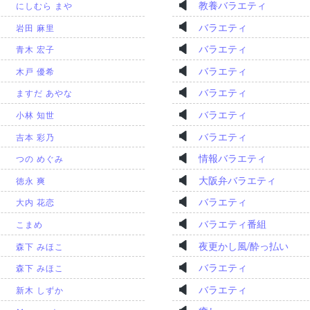
教養バラエティ
にしむら まや
バラエティ
岩田 麻里
バラエティ
青木 宏子
バラエティ
木戸 優希
バラエティ
ますだ あやな
バラエティ
小林 知世
バラエティ
吉本 彩乃
情報バラエティ
つの めぐみ
大阪弁バラエティ
徳永 爽
バラエティ
大内 花恋
バラエティ番組
こまめ
夜更かし風/酔っ払い
森下 みほこ
バラエティ
森下 みほこ
バラエティ
新木 しずか