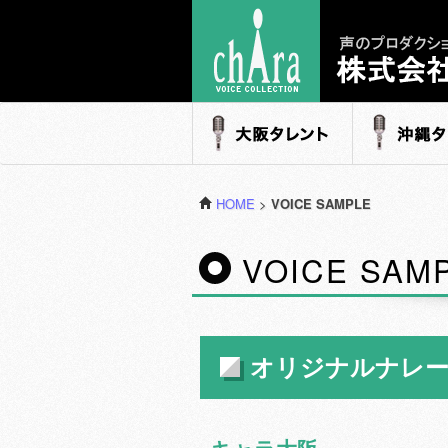
声のプロダクション - 株式会社キャラ
大阪タレント
沖縄タレ
HOME
>
VOICE SAMPLE
VOICE SAM
オリジナルナレー