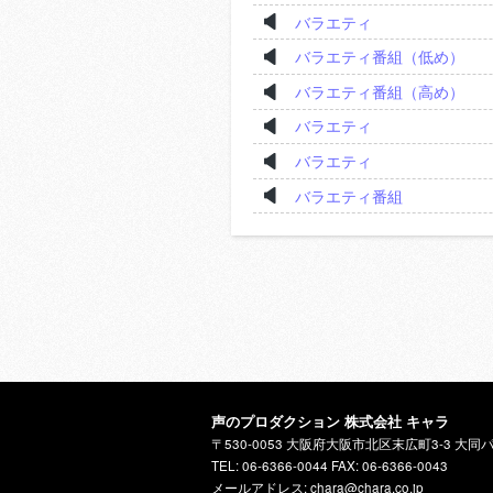
バラエティ
バラエティ番組（低め）
バラエティ番組（高め）
バラエティ
バラエティ
バラエティ番組
声のプロダクション 株式会社 キャラ
〒530-0053 大阪府大阪市北区末広町3-3 大同
TEL: 06-6366-0044 FAX: 06-6366-0043
メールアドレス: chara@chara.co.jp